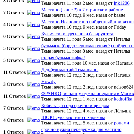
3
Ответов
Тема начата 11 года 2 мес. назад
от
Ink1206
Мастино ( кане ?) в Истринском районе
7
Ответов
Тема начата 10 года 9 мес. назад
от
basste
Мастино Неаполитано найденный привязан
4
Ответов
Тема начата 10 года 9 мес. назад
от
Friday
Бульмасики здесь пока базируются.
0
Ответов
Тема начата 11 года 6 мес. назад
от
Наталья
бульмаска(бордо черномасочная ?) найдена н
5
Ответов
Тема начата 11 года 8 мес. назад
от
Наталья
старая бульмастифка!
5
Ответов
Тема начата 11 года 10 мес. назад
от
Наталья
Дед-бульмастиф.Тема-шанс.
11
Ответов
Тема начата 12 года 2 нед. назад
от
Наталья
Howdy
3
Ответов
Тема начата 12 года 2 нед. назад
от
nelson624
ФРАНКО, испанцу нужна операция в Москв
11
Ответов
Тема начата 12 года 1 мес. назад
от
kedroffka
Кобель 1,5 года срочно ищет дом
7
Ответов
Тема начата 12 года 4 мес. назад
от
Лёльчик
ШОК! сука мастино с харькова
4
Ответов
Тема начата 12 года 5 мес. назад
от
ронами
срочно нужна передержка для мастино
1
Ответов