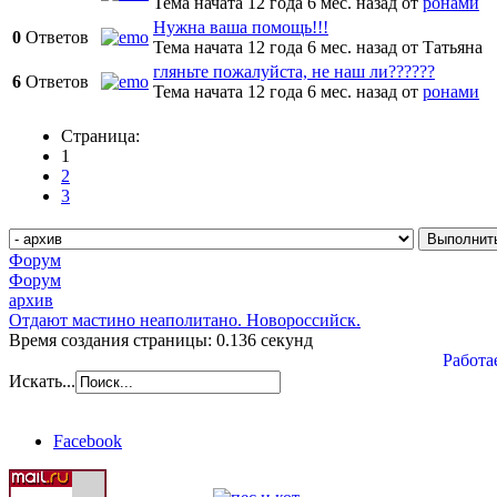
Тема начата 12 года 6 мес. назад
от
ронами
Нужна ваша помощь!!!
0
Ответов
Тема начата 12 года 6 мес. назад
от
Татьяна
гляньте пожалуйста, не наш ли??????
6
Ответов
Тема начата 12 года 6 мес. назад
от
ронами
Страница:
1
2
3
Форум
Форум
архив
Отдают мастино неаполитано. Новороссийск.
Время создания страницы: 0.136 секунд
Работа
Искать...
Facebook