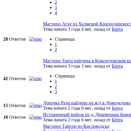
2
3
4
Мастино Агат из Холмской Краснодарского
Тема начата 3 года 4 мес. назад
от
Берта
28
Ответов
Страница:
1
2
Мастино Злата найдена в Краснодарском к
Тема начата 3 года 3 мес. назад
от
Берта
Страница:
42
Ответов
1
2
3
Девочка Рада найдена на ж/д в Домодедово
15
Ответов
Тема начата 2 года 6 мес. назад
от
Берта
Истощенный кобель из д. Деревеньки Боров
10
Ответов
Тема начата 2 года 6 мес. назад
от
Берта
Мастино Тайсон из Кисловодска