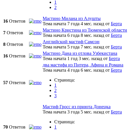
1
2
Мастино Милана из Алушты
16
Ответов
Тема начата 7 года 4 мес. назад
от
Берта
Мастино Кристина из Тюменской области
7
Ответов
Тема начата 6 года 8 мес. назад
от
Берта
Английский мастиф Самсон
8
Ответов
Тема начата 5 года 7 мес. назад
от
Берта
Мастино Дана из отлова Узбекистана
16
Ответов
Тема начата 1 год 3 мес. назад
от
Берта
два мастифа из Питера, Афина и Романа
Тема начата 4 года 6 мес. назад
от
Берта
Страница:
57
Ответов
1
2
3
Мастиф Гросс из приюта Донецка
Тема начата 3 года 5 мес. назад
от
Берта
Страница:
70
Ответов
1