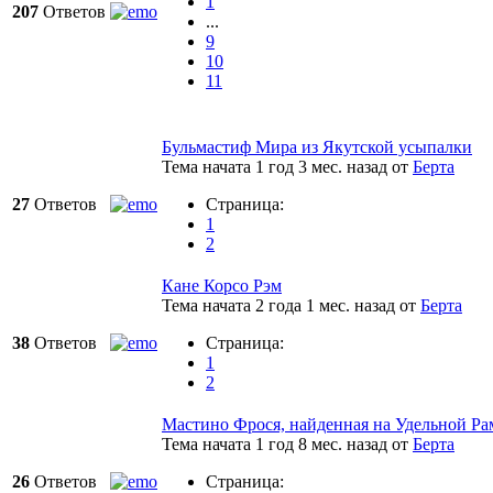
1
207
Ответов
...
9
10
11
Бульмастиф Мира из Якутской усыпалки
Тема начата 1 год 3 мес. назад
от
Берта
27
Ответов
Страница:
1
2
Кане Корсо Рэм
Тема начата 2 года 1 мес. назад
от
Берта
38
Ответов
Страница:
1
2
Мастино Фрося, найденная на Удельной Ра
Тема начата 1 год 8 мес. назад
от
Берта
26
Ответов
Страница: