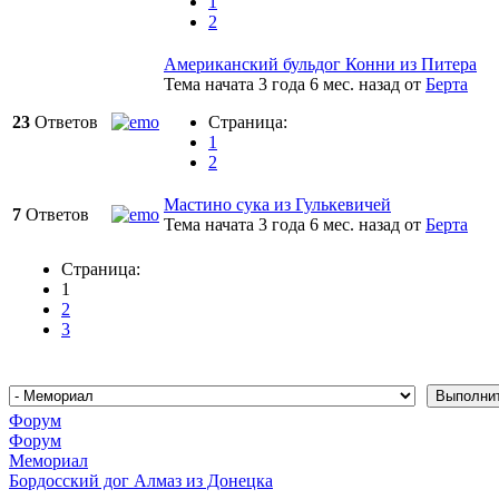
1
2
Американский бульдог Конни из Питера
Тема начата 3 года 6 мес. назад
от
Берта
23
Ответов
Страница:
1
2
Мастино сука из Гулькевичей
7
Ответов
Тема начата 3 года 6 мес. назад
от
Берта
Страница:
1
2
3
Форум
Форум
Мемориал
Бордосский дог Алмаз из Донецка