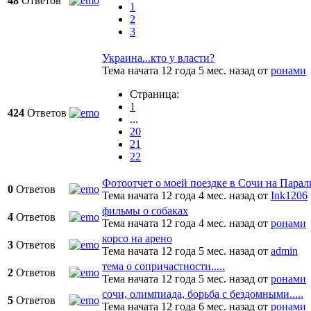
48
Ответов
1
2
3
Украина...кто у власти?
Тема начата 12 года 5 мес. назад
от
ронами
Страница:
1
424
Ответов
...
20
21
22
Фотоотчет о моей поездке в Сочи на Пара
0
Ответов
Тема начата 12 года 4 мес. назад
от
Ink1206
фильмы о собаках
4
Ответов
Тема начата 12 года 4 мес. назад
от
ронами
корсо на арено
3
Ответов
Тема начата 12 года 5 мес. назад
от
admin
тема о сопричастности.....
2
Ответов
Тема начата 12 года 5 мес. назад
от
ронами
сочи, олимпиада, борьба с бездомными.....
5
Ответов
Тема начата 12 года 6 мес. назад
от
ронами