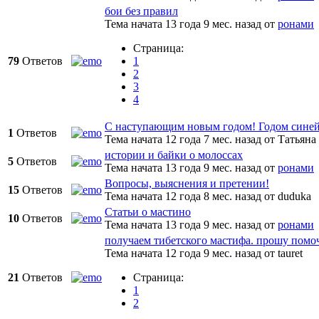
бои без правил
Тема начата 13 года 9 мес. назад
от
ронами
Страница:
79
Ответов
1
2
3
4
С наступающим новым годом! Годом синей
1
Ответов
Тема начата 12 года 7 мес. назад
от
Татьяна
истории и байки о молоссах
5
Ответов
Тема начата 13 года 9 мес. назад
от
ронами
Вопросы, выяснения и претении!
15
Ответов
Тема начата 12 года 8 мес. назад
от
duduka
Статьи о мастино
10
Ответов
Тема начата 13 года 9 мес. назад
от
ронами
получаем тибетского мастифа. прошу помо
Тема начата 12 года 9 мес. назад
от
tauret
21
Ответов
Страница:
1
2