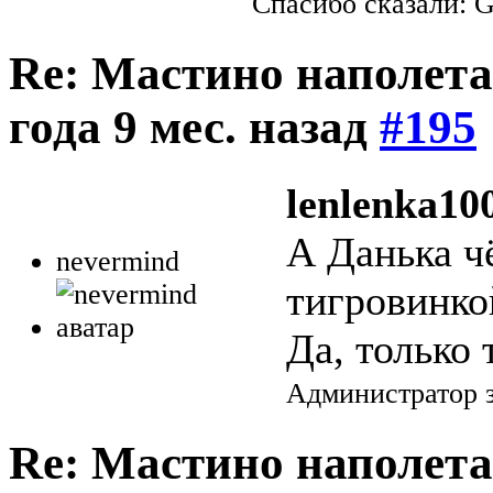
Спасибо сказали:
G
Re: Мастино наполета
года 9 мес. назад
#195
lenlenka10
А Данька ч
nevermind
тигровинко
Да, только
Администратор з
Re: Мастино наполета