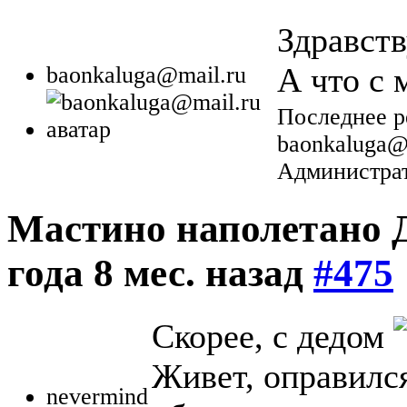
Здравств
А что с 
baonkaluga@mail.ru
Последнее ре
baonkaluga@
Администрат
Мастино наполетано Д
года 8 мес. назад
#475
Скорее, с дедом
Живет, оправился
nevermind