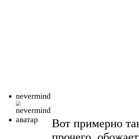
nevermind
Вот примерно та
прочего, обожает