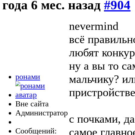
года 6 мес. назад
#904
nevermind
всё правильн
любят конку
ну а вы то с
ронами
мальчику? или
пристройстве
Вне сайта
Администратор
с почками, да
самое главное
Сообщений: