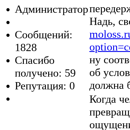
передер
Администратор
Надь, с
moloss.r
Сообщений:
option=
1828
ну соот
Спасибо
об услов
получено: 59
должна 
Репутация: 0
Когда че
превраща
ощущение