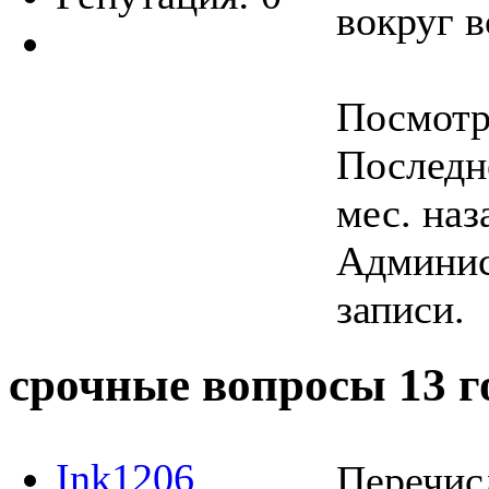
вокруг в
Посмотре
Последне
мес. наз
Админис
записи.
срочные вопросы
13 г
Ink1206
Перечис