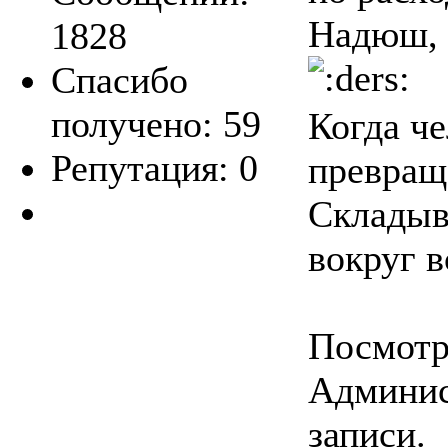
Надюш, 
1828
Спасибо
получено: 59
Когда че
Репутация: 0
превраща
Складыв
вокруг в
Посмотре
Админис
записи.