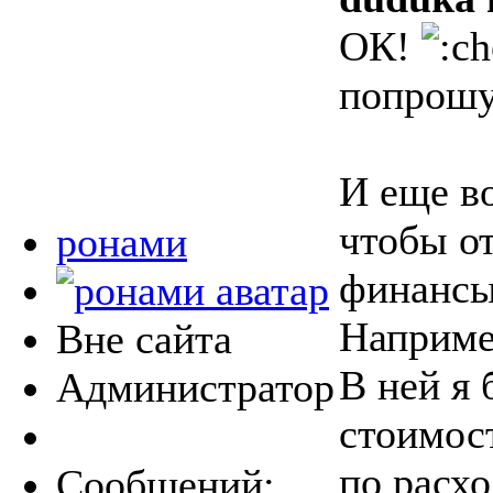
ОК!
попрош
И еще во
чтобы о
ронами
финанс
Наприме
Вне сайта
В ней я 
Администратор
стоимос
по расхо
Сообщений: