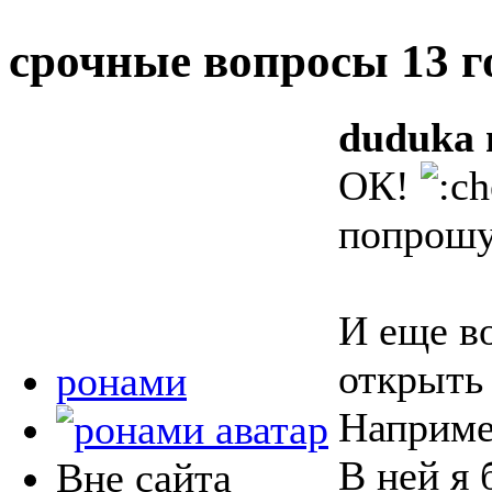
срочные вопросы
13 г
duduka 
ОК!
попрош
И еще во
открыть
ронами
Наприме
В ней я 
Вне сайта