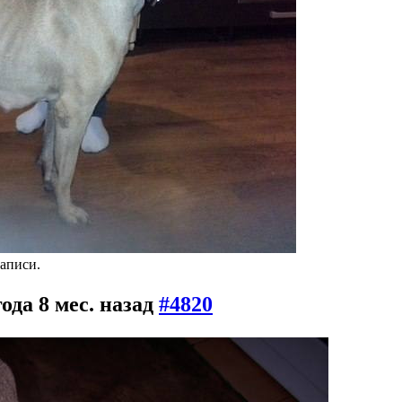
аписи.
года 8 мес. назад
#4820