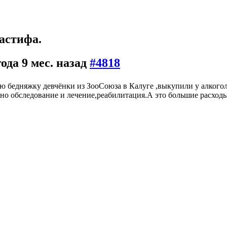
астифа.
года 9 мес. назад
#4818
ю бедняжку девчёнки из ЗооСоюза в Калуге ,выкупили у алкого
жно обследование и лечение,реабилитация.А это большие расход