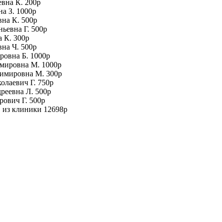
евна К. 200р
а З. 1000р
вна К. 500р
ньевна Г. 500р
а К. 300р
вна Ч. 500р
ровна Б. 1000р
имировна М. 1000р
димировна М. 300р
олаевич Г. 750р
дреевна Л. 500р
рович Г. 500р
в из клиники 12698р