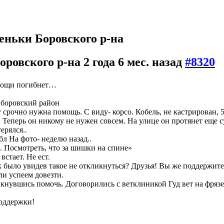
еньки Боровского р-на
оровского р-на
2 года 6 мес. назад
#8320
омощи погибнет…
 боровский район
у срочно нужна помощь. С виду- корсо. Кобель, не кастрирован,
. Теперь он никому не нужен совсем. На улице он протянет еще с
ерялся..
л На фото- неделю назад..
.. Посмотреть, что за шишки на спине»
стает. Не ест.
к было увидев такое не откликнуться? Друзья! Вы же поддержите
ли успеем довезти.
кнувшись помочь. Договорились с ветклиникой Гуд вет на фрязев
оддержки!