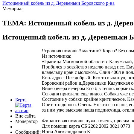
Истощенный кобель из д. Деревеньки Боровского р-на
Мемориал
ТЕМА: Истощенный кобель из д. Дерев
Истощенный кобель из д. Деревеньки Б
!!срочная помощь‼ мастино? Корсо? Без п
Из источника:
«Граница Московской области с Калужской,
Прибился в хозяйство неделю назад пес. Ем
владельцу кран с молоком.. Слил 400л в пол
Есть адрес. Пес добрый. Кто то выкинул, пот
Боровский район д.Деревеньки Калужская об
Видео вчера вечером Его б в тепло, кормить
Сегодня прислали еще видео. Собака уже не в
Состояние у собаки крайне критическое. Ка
Берта
Орит это дорого. Очень. Но это его шанс, ес
за ним уже выехала наша подписчица, откли
Вне сайта
Финансовая помощь нужна очень, просим п
Модератор
Для помощи карта СБ 2202 2002 3021 0773
Инна Александровна К
Сообщений: