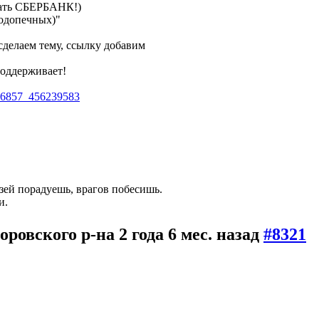
рать СБЕРБАНК!)
подопечных)"
сделаем тему, ссылку добавим
поддерживает!
76857_456239583
зей порадуешь, врагов побесишь.
и.
оровского р-на
2 года 6 мес. назад
#8321